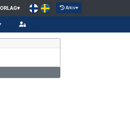
Arkiv
▾
IORLAG
▾
▾