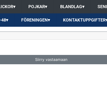
LICKOR
▾
POJKAR
▾
BLANDLAG
▾
SEN
-48
▾
FÖRENINGEN
▾
KONTAKTUPPGIFTER