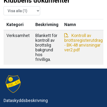
Klubbens dokumenter
Kategori
Beskrivning
Namn
Verksamhet
Blankett för
Kontroll av
kontroll av
brottsregisterutdrag
brottslig
- BK-48 anvisningar
bakgrund
ver2.pdf
hos
frivilliga.
Dataskyddsbeskrivning