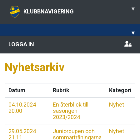
▾
KLUBBNAVIGERING
▾
LOGGA IN
Nyhetsarkiv
Datum
Rubrik
Kategori
04.10.2024
En återblick till
Nyhet
20.00
säsongen
2023/2024
29.05.2024
Juniorcupen och
Nyhet
21.11
sommarträningarna